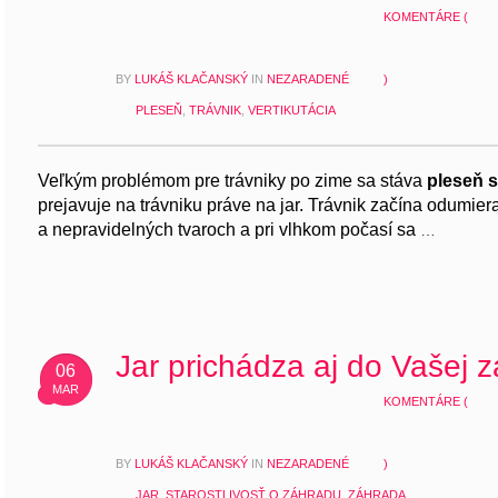
KOMENTÁRE (
BY
LUKÁŠ KLAČANSKÝ
IN
NEZARADENÉ
)
PLESEŇ
,
TRÁVNIK
,
VERTIKUTÁCIA
Veľkým problémom pre trávniky po zime sa stáva
pleseň
prejavuje na trávniku práve na jar. Trávnik začína odumier
a nepravidelných tvaroch a
pri vl
hk
o
m počasí sa
…
Jar prichádza aj do Vašej 
06
MAR
KOMENTÁRE (
BY
LUKÁŠ KLAČANSKÝ
IN
NEZARADENÉ
)
JAR
,
STAROSTLIVOSŤ O ZÁHRADU
,
ZÁHRADA