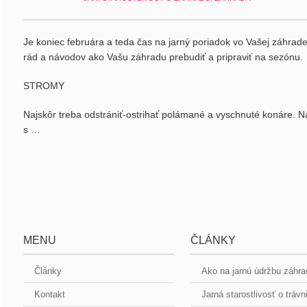
Je koniec februára a teda čas na jarný poriadok vo Vašej záhrade.
rád a návodov ako Vašu záhradu prebudiť a pripraviť na sezónu.
STROMY
Najskôr treba odstrániť-ostrihať polámané a vyschnuté konáre. Na
s …
MENU
ČLÁNKY
Články
Ako na jarnú údržbu záhr
Kontakt
Jarná starostlivosť o trávn