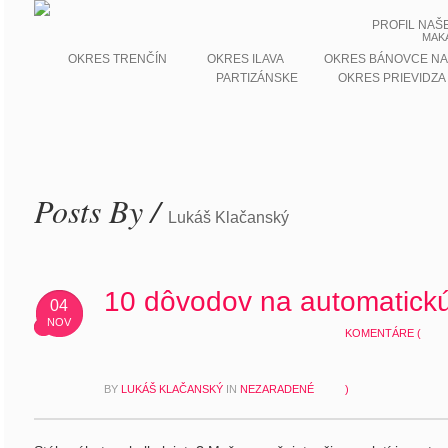
PROFIL NAŠ
MAK
OKRES TRENČÍN
OKRES ILAVA
OKRES BÁNOVCE NA
PARTIZÁNSKE
OKRES PRIEVIDZA
Posts By /
Lukáš Klačanský
10 dôvodov na automatick
04
NOV
KOMENTÁRE (
BY
LUKÁŠ KLAČANSKÝ
IN
NEZARADENÉ
)