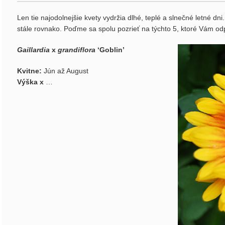
Len tie najodolnejšie kvety vydržia dlhé, teplé a slnečné letné dn
stále rovnako. Poďme sa spolu pozrieť na týchto 5, ktoré Vám o
Gaillardia
x
grandiflora
‘Goblin’
Kvitne:
Jún až August
Výška x
…