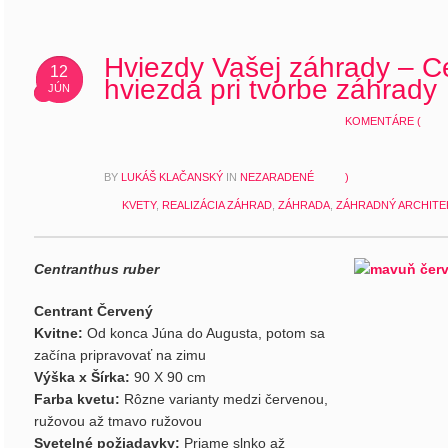
Hviezdy Vašej záhrady – C
12
hviezda pri tvorbe záhrady
JÚN
KOMENTÁRE (
BY
LUKÁŠ KLAČANSKÝ
IN
NEZARADENÉ
)
KVETY
,
REALIZÁCIA ZÁHRAD
,
ZÁHRADA
,
ZÁHRADNÝ ARCHITE
Centranthus ruber
Centrant Červený
Kvitne:
Od konca Júna do Augusta, potom sa
začína pripravovať na zimu
Výška x Šírka:
90 X 90 cm
Farba kvetu:
Rôzne varianty medzi červenou,
ružovou až tmavo ružovou
Svetelné požiadavky:
Priame slnko až