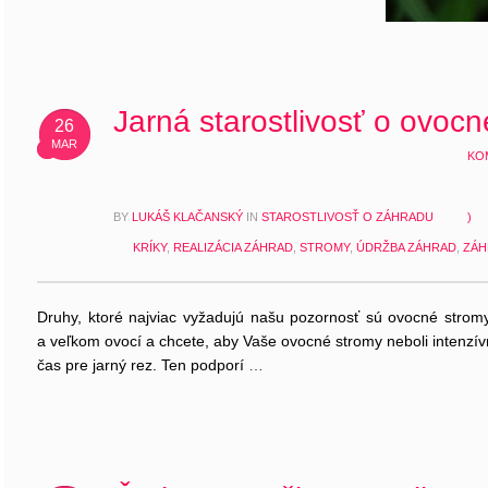
Jarná starostlivosť o ovocn
26
MAR
KO
BY
LUKÁŠ KLAČANSKÝ
IN
STAROSTLIVOSŤ O ZÁHRADU
)
KRÍKY
,
REALIZÁCIA ZÁHRAD
,
STROMY
,
ÚDRŽBA ZÁHRAD
,
ZÁH
Druhy, ktoré najviac vyžadujú našu pozornosť sú ovocné stromy
a veľkom ovocí a chcete, aby Vaše ovocné stromy neboli intenzí
čas pre jarný rez. Ten podporí
…