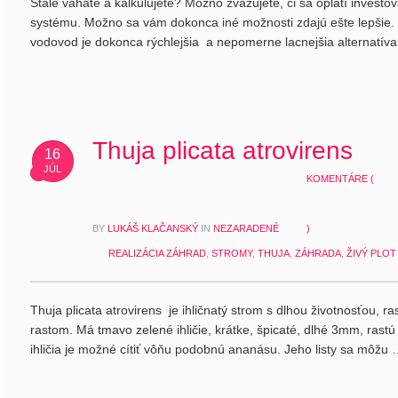
Stále váhate a kalkulujete? Možno zvažujete, či sa oplatí invest
systému. Možno sa vám dokonca iné možnosti zdajú ešte lepšie. 
vodovod je dokonca rýchlejšia a nepomerne lacnejšia alternatív
Thuja plicata atrovirens
16
JÚL
KOMENTÁRE (
BY
LUKÁŠ KLAČANSKÝ
IN
NEZARADENÉ
)
REALIZÁCIA ZÁHRAD
,
STROMY
,
THUJA
,
ZÁHRADA
,
ŽIVÝ PLOT
Thuja plicata atrovirens je ihličnatý strom s dlhou životnosťou, 
rastom. Má tmavo zelené ihličie, krátke, špicaté, dlhé 3mm, rastú
ihličia je možné cítiť vôňu podobnú ananásu. Jeho listy sa môžu