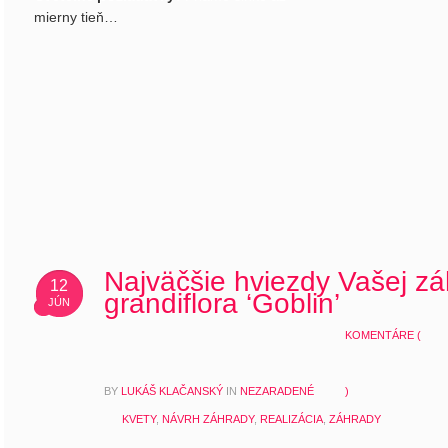
mierny tieň…
Najväčšie hviezdy Vašej záh
12
grandiflora ‘Goblin’
JÚN
KOMENTÁRE (
BY
LUKÁŠ KLAČANSKÝ
IN
NEZARADENÉ
)
KVETY
,
NÁVRH ZÁHRADY
,
REALIZÁCIA
,
ZÁHRADY