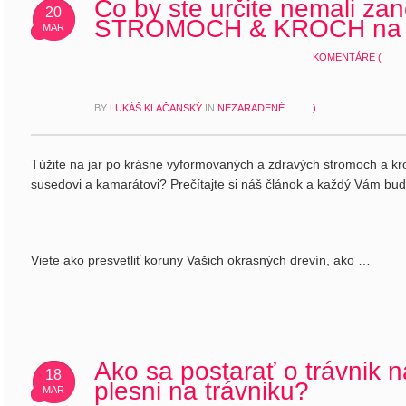
Čo by ste určite nemali za
20
STROMOCH & KROCH na 
MAR
KOMENTÁRE (
BY
LUKÁŠ KLAČANSKÝ
IN
NEZARADENÉ
)
Túžite na jar po krásne vyformovaných a zdravých stromoch a kr
susedovi a kamarátovi? Prečítajte si náš článok a každý Vám bu
Viete ako presvetliť koruny Vašich okrasných drevín, ako …
Ako sa postarať o trávnik n
18
plesni na trávniku?
MAR