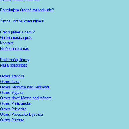
Potrebujem úradné rozhodnutie?
Zimná údržba komunikácií
Prečo práve s nami?
Galéria našich prác
Kontakt
Niečo málo o nás
Profil našej firrmy
Naša pôsobnosť
Okres Trenčín
Okres Ilava
Okres Bánovce nad Bebravou
Okres Myjava
Okres Nové Mesto nad Váhom
Okres Partizánske
Okres Prievidza
Okres Považská Bystrica
Okres Púchov