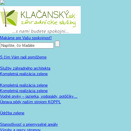
Makáme pre Vašu spokojnosť!
S čím Vám radi pomôžeme
Služby záhradného architekta
Kompletná realizácia zelene
Kompletná realizácia zelene
Kompletná realizácia zelene
Vodné prvky – jazierka, vodopády, potôčiky…
Úprava pôdy naším strojom KOPPL
Údržba zelene
Starostlivosť o priemyselné areály
Výruby a orezy stromov