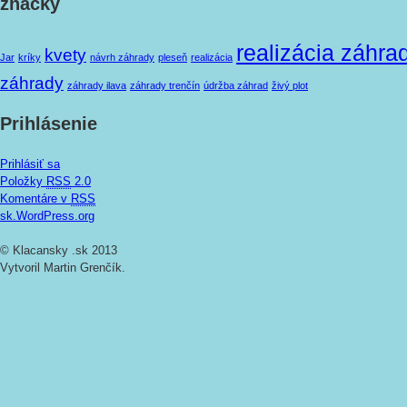
značky
realizácia záhra
kvety
Jar
kríky
návrh záhrady
pleseň
realizácia
záhrady
záhrady ilava
záhrady trenčín
údržba záhrad
živý plot
Prihlásenie
Prihlásiť sa
Položky
RSS
2.0
Komentáre v
RSS
sk.WordPress.org
© Klacansky .sk 2013
Vytvoril Martin Grenčík.