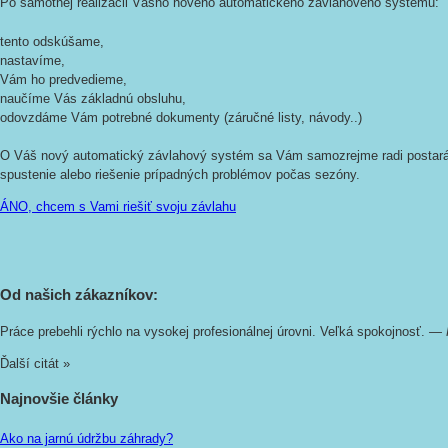
Po samotnej realizácii Vášho nového automatického závlahového systému:
tento odskúšame,
nastavíme,
Vám ho predvedieme,
naučíme Vás základnú obsluhu,
odovzdáme Vám potrebné dokumenty (záručné listy, návody..)
O Váš nový automatický závlahový systém sa Vám samozrejme radi postaráme
spustenie alebo riešenie prípadných problémov počas sezóny.
ÁNO, chcem s Vami riešiť svoju závlahu
Od našich zákazníkov:
Práce prebehli rýchlo na vysokej profesionálnej úrovni. Veľká spokojnosť.
—
Ďalší citát »
Najnovšie články
Ako na jarnú údržbu záhrady?