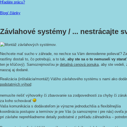
Hľadáte prácu?
Blog/ články
Závlahové systémy /
... nestrácajte 
Nechcete mať sucho v záhrade, no nechce sa Vám dennodenne polievať? 
rastliny dostali to, čo potrebujú, a to tak,
aby ste sa o to nemuseli vy starať
ten je kľúčový). Samozrejmosťou je
detailná cenová ponuka
, aby ste vedeli,
naozaj aj dodané.
Realizácia (inštalácia/montáž) Vášho závlahového systému s nami ako dodá
podstatných výhod
:
nemusíte riešiť výhovorky či zbavovanie sa zodpovednosti za chyby či zár
za koho schovávať
Vaša komunikácia s dodávateľom je výrazne jednoduchšia a flexibilnejšia
koordinácia postupov a termínov je pre Vás (a samozrejme i pre nás) oveľa 
pri závlahe neprehliadneme detaily podstatné z pohľadu záhradníka – potrebn