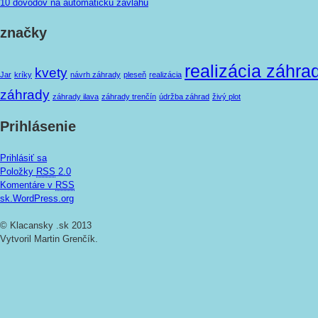
10 dôvodov na automatickú závlahu
značky
realizácia záhra
kvety
Jar
kríky
návrh záhrady
pleseň
realizácia
záhrady
záhrady ilava
záhrady trenčín
údržba záhrad
živý plot
Prihlásenie
Prihlásiť sa
Položky
RSS
2.0
Komentáre v
RSS
sk.WordPress.org
© Klacansky .sk 2013
Vytvoril Martin Grenčík.