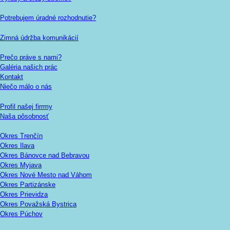
Potrebujem úradné rozhodnutie?
Zimná údržba komunikácií
Prečo práve s nami?
Galéria našich prác
Kontakt
Niečo málo o nás
Profil našej firrmy
Naša pôsobnosť
Okres Trenčín
Okres Ilava
Okres Bánovce nad Bebravou
Okres Myjava
Okres Nové Mesto nad Váhom
Okres Partizánske
Okres Prievidza
Okres Považská Bystrica
Okres Púchov