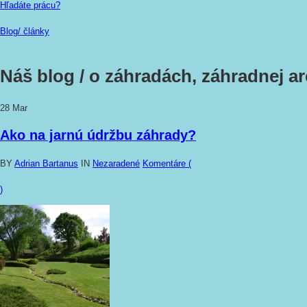
Hľadáte prácu?
Blog/ články
Náš blog /
o záhradách, záhradnej arc
28
Mar
Ako na jarnú údržbu záhrady?
BY
Adrian Bartanus
IN
Nezaradené
Komentáre (
)