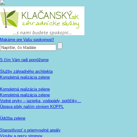
Makáme pre Vašu spokojnosť!
S čím Vám radi pomôžeme
Služby záhradného architekta
Kompletná realizácia zelene
Kompletná realizácia zelene
Kompletná realizácia zelene
Vodné prvky – jazierka, vodopády, potôčiky…
Úprava pôdy naším strojom KOPPL
Údržba zelene
Starostlivosť o priemyselné areály
Výruby a orezy stromov