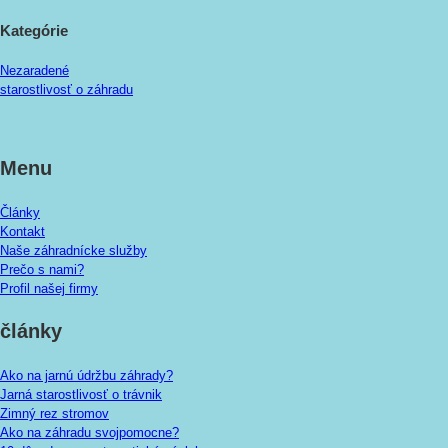
Kategórie
Nezaradené
starostlivosť o záhradu
Menu
Články
Kontakt
Naše záhradnícke služby
Prečo s nami?
Profil našej firmy
články
Ako na jarnú údržbu záhrady?
Jarná starostlivosť o trávnik
Zimný rez stromov
Ako na záhradu svojpomocne?