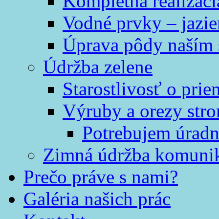
Kompletná realizáci
Vodné prvky – jazi
Úprava pôdy naším
Údržba zelene
Starostlivosť o prie
Výruby a orezy str
Potrebujem úradn
Zimná údržba komunik
Prečo práve s nami?
Galéria našich prác