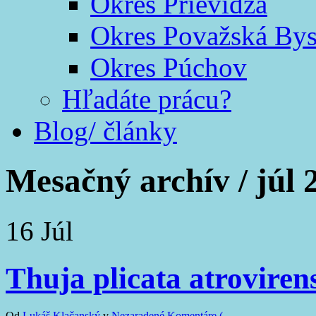
Okres Prievidza
Okres Považská Bys
Okres Púchov
Hľadáte prácu?
Blog/ články
Mesačný archív /
júl 
16
Júl
Thuja plicata atroviren
Od
Lukáš Klačanský
v
Nezaradené
Komentáre (