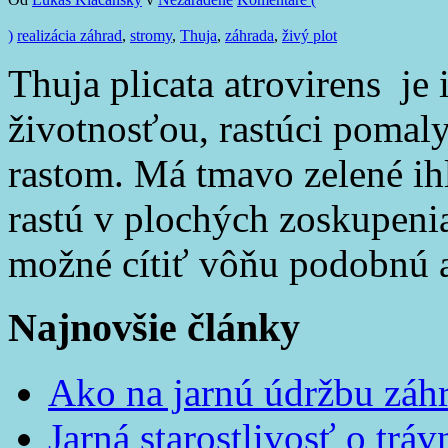
)
realizácia záhrad
,
stromy
,
Thuja
,
záhrada
,
živý plot
Thuja plicata atrovirens je 
životnosťou, rastúci pomal
rastom. Má tmavo zelené ihl
rastú v plochých zoskupeniac
možné cítiť vôňu podobnú 
Najnovšie články
Ako na jarnú údržbu záh
Jarná starostlivosť o tráv