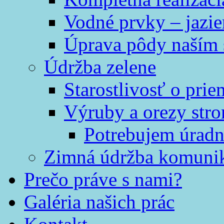
Vodné prvky – jazi
Úprava pôdy naším
Údržba zelene
Starostlivosť o prie
Výruby a orezy str
Potrebujem úradn
Zimná údržba komunik
Prečo práve s nami?
Galéria našich prác