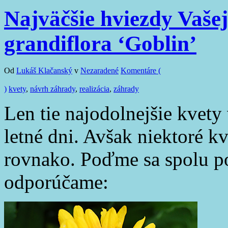
Najväčšie hviezdy Vašej
grandiflora ‘Goblin’
Od
Lukáš Klačanský
v
Nezaradené
Komentáre (
)
kvety
,
návrh záhrady
,
realizácia
,
záhrady
Len tie najodolnejšie kvety 
letné dni. Avšak niektoré kv
rovnako. Poďme sa spolu po
odporúčame: