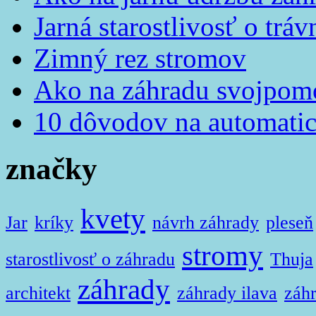
Jarná starostlivosť o tráv
Zimný rez stromov
Ako na záhradu svojpom
10 dôvodov na automatic
značky
kvety
Jar
kríky
návrh záhrady
pleseň
stromy
starostlivosť o záhradu
Thuja
záhrady
architekt
záhrady ilava
záhr