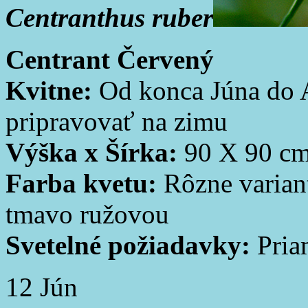
Centranthus ruber
Centrant Červený
Kvitne:
Od konca Júna do A
pripravovať na zimu
Výška x Šírka:
90 X 90 c
Farba kvetu:
Rôzne varian
tmavo ružovou
Svetelné požiadavky:
Pria
12
Jún