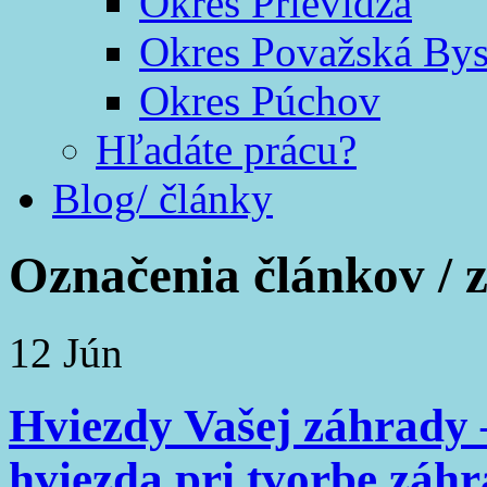
Okres Prievidza
Okres Považská Bys
Okres Púchov
Hľadáte prácu?
Blog/ články
Označenia článkov /
12
Jún
Hviezdy Vašej záhrady 
hviezda pri tvorbe záh