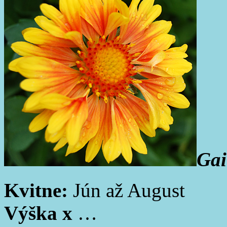
Gai
Kvitne:
Jún až August
Výška x
…