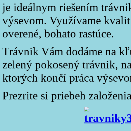
je ideálnym riešením trávni
výsevom. Využívame kvalitn
overené, bohato rastúce.
Trávnik Vám dodáme na kľú
zelený pokosený trávnik, na
ktorých končí práca výsev
Prezrite si priebeh založen