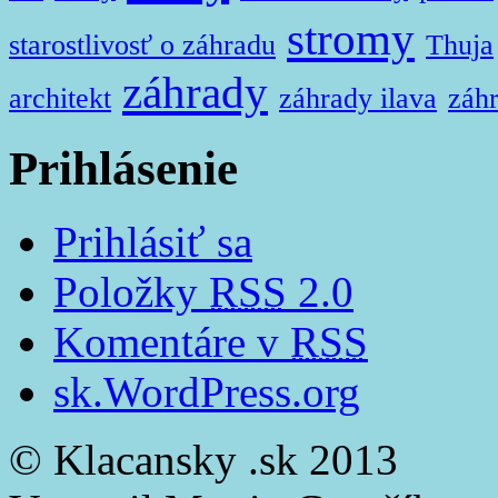
stromy
starostlivosť o záhradu
Thuja
záhrady
architekt
záhrady ilava
záhr
Prihlásenie
Prihlásiť sa
Položky
RSS
2.0
Komentáre v
RSS
sk.WordPress.org
© Klacansky .sk 2013