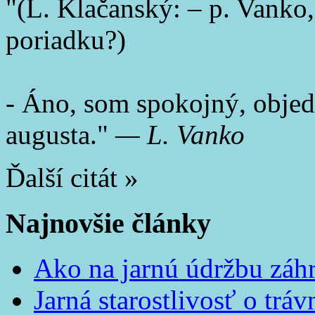
(L. Klačanský: – p. Vanko
poriadku?)
- Áno, som spokojný, obje
augusta.
—
L. Vanko
Ďalší citát »
Najnovšie články
Ako na jarnú údržbu záh
Jarná starostlivosť o tráv