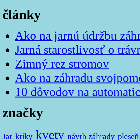
články
Ako na jarnú údržbu záh
Jarná starostlivosť o tráv
Zimný rez stromov
Ako na záhradu svojpom
10 dôvodov na automatic
značky
kvety
Jar
kríky
návrh záhrady
pleseň