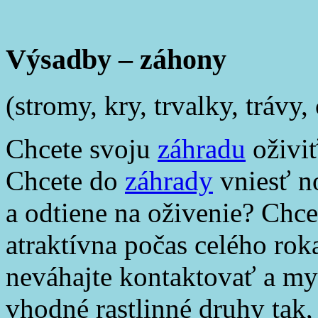
Výsadby – záhony
(stromy, kry, trvalky, trávy
Chcete svoju
záhradu
oživi
Chcete do
záhrady
vniesť n
a odtiene na oživenie? Chc
atraktívna počas celého ro
neváhajte kontaktovať a m
vhodné rastlinné druhy tak,