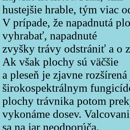
hustejšie hrable, tým viac o
V prípade, že napadnutá plo
vyhrabať, napadnuté
zvyšky trávy odstrániť a o 
Ak však plochy sú väčšie
a pleseň je zjavne rozšírená
širokospektrálnym fungicíd
plochy trávnika potom pre
vykonáme dosev. Valcovani
sa na jar neodporúča.