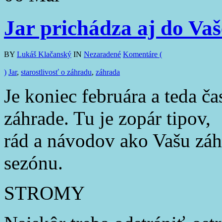
Jar prichádza aj do Va
BY
Lukáš Klačanský
IN
Nezaradené
Komentáre (
)
Jar
,
starostlivosť o záhradu
,
záhrada
Je koniec februára a teda ča
záhrade. Tu je zopár tipov,
rád a návodov ako Vašu záh
sezónu.
STROMY