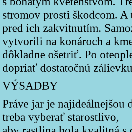
s bohatým kvetenstvom. Tre
stromov prosti škodcom. A t
pred ich zakvitnutím. Samoz
vytvorili na konároch a kme
dôkladne ošetriť. Po oteopl
dopriať dostatočnú zálievku
VÝSADBY
Práve jar je najideálnejšou
treba vyberať starostlivo,
aby rastlina bola kvalitná 