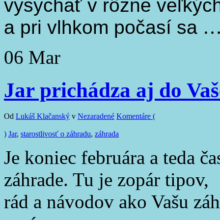
vysychať v rôzne veľkých
a
pri vl
hk
o
m počasí sa
06
Mar
Jar prichádza aj do Va
Od
Lukáš Klačanský
v
Nezaradené
Komentáre (
)
Jar
,
starostlivosť o záhradu
,
záhrada
Je koniec februára a teda ča
záhrade. Tu je zopár tipov,
rád a návodov ako Vašu záh