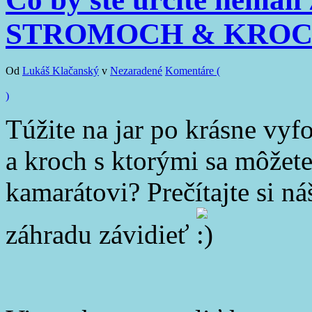
STROMOCH & KROCH 
Od
Lukáš Klačanský
v
Nezaradené
Komentáre (
)
Túžite na jar po krásne vy
a kroch s ktorými sa môžet
kamarátovi? Prečítajte si 
záhradu závidieť