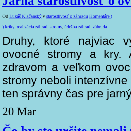
Jarná starostlivosť o o
Od
Lukáš Klačanský
v
starostlivosť o záhradu
Komentáre (
)
kríky
,
realizácia záhrad
,
stromy
,
údržba záhrad
,
záhrada
Druhy, ktoré najviac 
ovocné stromy a kry. 
zdravom a veľkom ovoc
stromy neboli intenzívne
ten správny čas pre jarn
20
Mar
Čo by ste určite nemali