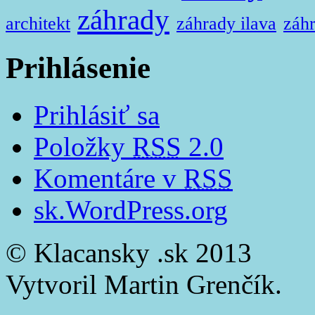
záhrady
architekt
záhrady ilava
záhr
Prihlásenie
Prihlásiť sa
Položky
RSS
2.0
Komentáre v
RSS
sk.WordPress.org
© Klacansky .sk 2013
Vytvoril Martin Grenčík.