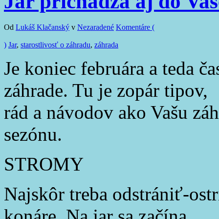
Jar prichádza aj do Va
Od
Lukáš Klačanský
v
Nezaradené
Komentáre (
)
Jar
,
starostlivosť o záhradu
,
záhrada
Je koniec februára a teda ča
záhrade. Tu je zopár tipov,
rád a návodov ako Vašu záh
sezónu.
STROMY
Najskôr treba odstrániť-ost
konáre. Na jar sa začína