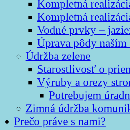
Kompletná realizáci
Kompletná realizáci
Vodné prvky – jazi
Úprava pôdy naším
Údržba zelene
Starostlivosť o prie
Výruby a orezy str
Potrebujem úradn
Zimná údržba komunik
Prečo práve s nami?