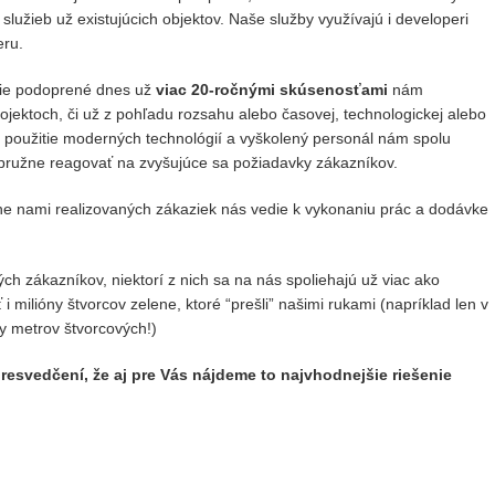
služieb už existujúcich objektov. Naše služby využívajú i developeri
eru.
nie podoprené dnes už
viac 20-ročnými skúsenosťami
nám
jektoch, či už z pohľadu rozsahu alebo časovej, technologickej alebo
na použitie moderných technológií a vyškolený personál nám spolu
pružne reagovať na zvyšujúce sa požiadavky zákazníkov.
ne nami realizovaných zákaziek nás vedie k vykonaniu prác a dodávke
ch zákazníkov, niektorí z nich sa na nás spoliehajú už viac ako
i milióny štvorcov zelene, ktoré “prešli” našimi rukami (napríklad len v
ny metrov štvorcových!)
presvedčení, že aj pre Vás nájdeme to najvhodnejšie riešenie