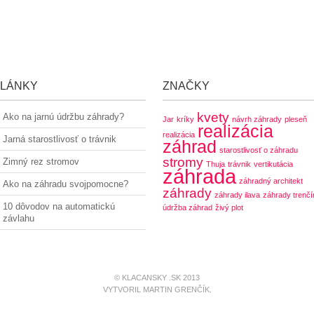
LÁNKY
ZNAČKY
kvety
Ako na jarnú údržbu záhrady?
Jar
kríky
návrh záhrady
pleseň
realizácia
realizácia
Jarná starostlivosť o trávnik
záhrad
starostlivosť o záhradu
stromy
Zimný rez stromov
Thuja
trávnik
vertikutácia
záhrada
záhradný architekt
Ako na záhradu svojpomocne?
záhrady
záhrady ilava
záhrady trenčí
10 dôvodov na automatickú
údržba záhrad
živý plot
závlahu
© KLACANSKY .SK 2013
VYTVORIL MARTIN GRENČÍK.