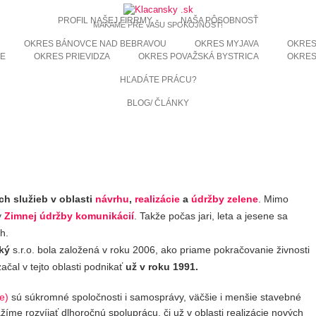
PROFIL NAŠEJ FIRRMY
NAŠA PÔSOBNOSŤ
MAKÁME PRE VAŠU SPOKOJNOSŤ!
OKRES BÁNOVCE NAD BEBRAVOU
OKRES MYJAVA
OKRES
KE
OKRES PRIEVIDZA
OKRES POVAŽSKÁ BYSTRICA
OKRES
HĽADÁTE PRÁCU?
BLOG/ ČLÁNKY
h služieb v oblasti
návrhu
,
realizácie
a
údržby zelene
. Mimo
y
Zimnej údržby komunikácií
. Takže počas jari, leta a jesene sa
h.
ský
s.r.o. bola založená v roku 2006, ako priame pokračovanie živnosti
ačal v tejto oblasti podnikať
už v roku 1991.
ie
)
sú súkromné spoločnosti i samosprávy, väčšie i menšie stavebné
žíme rozvíjať dlhoročnú spoluprácu, či už v oblasti realizácie nových