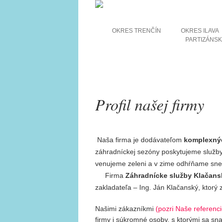
OKRES TRENČÍN
OKRES ILAVA
PARTIZÁNS
Profil našej firmy
Naša firma je dodávateľom
komplexnýc
záhradníckej sezóny poskytujeme služb
venujeme zeleni a v zime odhŕňame sne
Firma
Záhradnícke služby Klačan
zakladateľa – Ing. Ján Klačanský, ktorý z
Našimi zákazníkmi
(
pozri Naše referenc
firmy i súkromné osoby, s ktorými sa sna