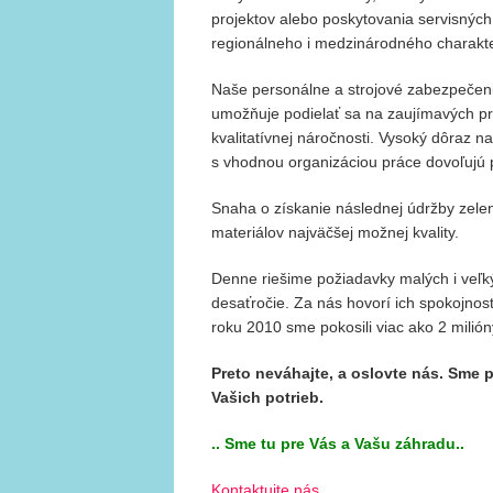
projektov alebo poskytovania servisných 
regionálneho i medzinárodného charakt
Naše personálne a strojové zabezpeče
umožňuje podielať sa na zaujímavých pro
kvalitatívnej náročnosti. Vysoký dôraz 
s vhodnou organizáciou práce dovoľujú 
Snaha o získanie následnej údržby zele
materiálov najväčšej možnej kvality.
Denne riešime požiadavky malých i veľký
desaťročie. Za nás hovorí ich spokojnosť 
roku 2010 sme pokosili viac ako 2 milió
Preto neváhajte, a oslovte nás. Sme 
Vašich potrieb.
.. Sme tu pre Vás a Vašu záhradu..
Kontaktujte nás…