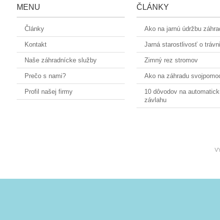
MENU
ČLÁNKY
Články
Ako na jarnú údržbu záhr
Kontakt
Jarná starostlivosť o trávn
Naše záhradnícke služby
Zimný rez stromov
Prečo s nami?
Ako na záhradu svojpomo
Profil našej firmy
10 dôvodov na automatick
závlahu
V