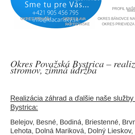
PROFIL NAŠ
MAK
OKRES TRENČÍN
OKRES ILAVA
OKRES BÁNOVCE NA
PARTIZÁNSKE
OKRES PRIEVIDZA
Okres Považská Bystrica – reali
stromov, zimná údržba
Realizácia záhrad a ďalšie naše služb
Bystrica:
Belejov,
Besné,
Bodiná,
Briestenné,
Brvn
Lehota,
Dolná Mariková,
Dolný Lieskov,