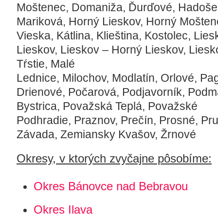
Moštenec,
Domaniža,
Ďurďové,
Hadoše
Mariková,
Horný Lieskov,
Horný Mošten
Vieska,
Kátlina,
Klieština,
Kostolec,
Lies
Lieskov,
Lieskov – Horný Lieskov,
Liesk
Tŕstie,
Malé
Lednice,
Milochov,
Modlatín,
Orlové,
Pa
Drienové,
Počarová,
Podjavorník,
Podm
Bystrica,
Považská Teplá,
Považské
Podhradie,
Praznov,
Prečín,
Prosné,
Pru
Závada,
Zemiansky Kvašov,
Žrnové
Okresy, v ktorých zvyčajne pôsobíme:
Okres Bánovce nad Bebravou
Okres Ilava