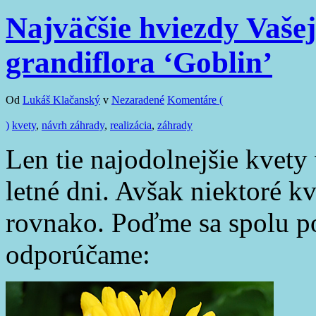
Najväčšie hviezdy Vašej
grandiflora ‘Goblin’
Od
Lukáš Klačanský
v
Nezaradené
Komentáre (
)
kvety
,
návrh záhrady
,
realizácia
,
záhrady
Len tie najodolnejšie kvety 
letné dni. Avšak niektoré kv
rovnako. Poďme sa spolu po
odporúčame: