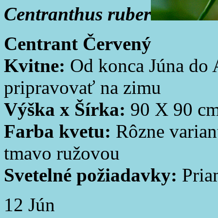
Centranthus ruber
Centrant Červený
Kvitne:
Od konca Júna do A
pripravovať na zimu
Výška x Šírka:
90 X 90 c
Farba kvetu:
Rôzne varian
tmavo ružovou
Svetelné požiadavky:
Pria
12
Jún