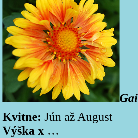
Gai
Kvitne:
Jún až August
Výška x
…