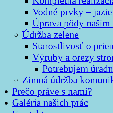
Kompletná realizáci
Vodné prvky – jazi
Úprava pôdy naším
Údržba zelene
Starostlivosť o prie
Výruby a orezy str
Potrebujem úradn
Zimná údržba komunik
Prečo práve s nami?
Galéria našich prác