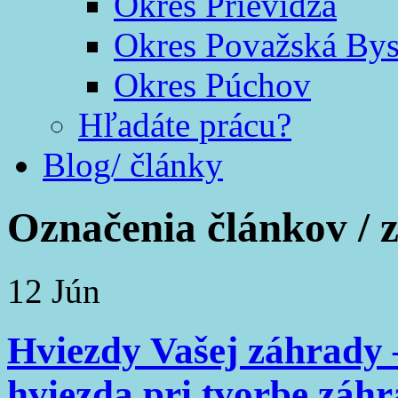
Okres Prievidza
Okres Považská Bys
Okres Púchov
Hľadáte prácu?
Blog/ články
Označenia článkov /
12
Jún
Hviezdy Vašej záhrady 
hviezda pri tvorbe záh