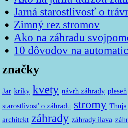
Jarná starostlivosť o tráv
Zimný rez stromov
Ako na záhradu svojpom
10 dôvodov na automatic
značky
kvety
Jar
kríky
návrh záhrady
pleseň
stromy
starostlivosť o záhradu
Thuja
záhrady
architekt
záhrady ilava
záhr