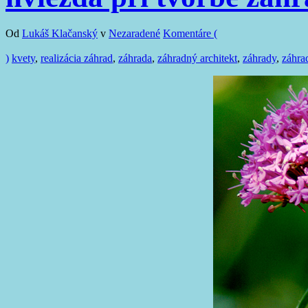
Od
Lukáš Klačanský
v
Nezaradené
Komentáre (
)
kvety
,
realizácia záhrad
,
záhrada
,
záhradný architekt
,
záhrady
,
záhra