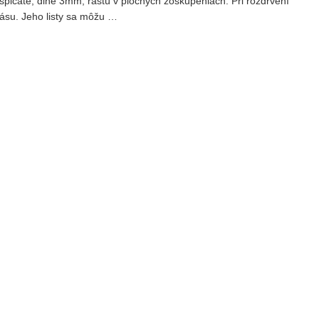
 špicaté, dlhé 3mm, rastú v plochých zoskupeniach. Pri rozdrvení
násu. Jeho listy sa môžu …