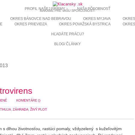
PROFIL NAŠEJ FIRRMY
NAŠA PÔSOBNOSŤ
MAKÁME PRE VAŠU SPOKOJNOSŤ!
OKRES BÁNOVCE NAD BEBRAVOU
OKRES MYJAVA
OKRES
KE
OKRES PRIEVIDZA
OKRES POVAŽSKÁ BYSTRICA
OKRES
HĽADÁTE PRÁCU?
BLOG/ ČLÁNKY
2013
trovirens
DENÉ
KOMENTÁRE (
)
THUJA
,
ZÁHRADA
,
ŽIVÝ PLOT
rom s dlhou životnosťou, rastúci pomaly, vždyzelený s kužeľovitým