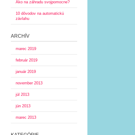
Ako na záhradu svojpomocne?
10 dôvodov na automatickú
závlahu
ARCHÍV
marec 2019
február 2019
január 2019
november 2013
júl 2013
jún 2013
marec 2013
KATEGÓRIE