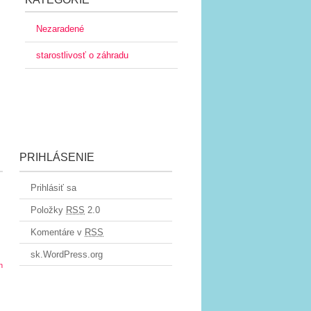
Nezaradené
starostlivosť o záhradu
PRIHLÁSENIE
Prihlásiť sa
Položky
RSS
2.0
Komentáre v
RSS
sk.WordPress.org
n