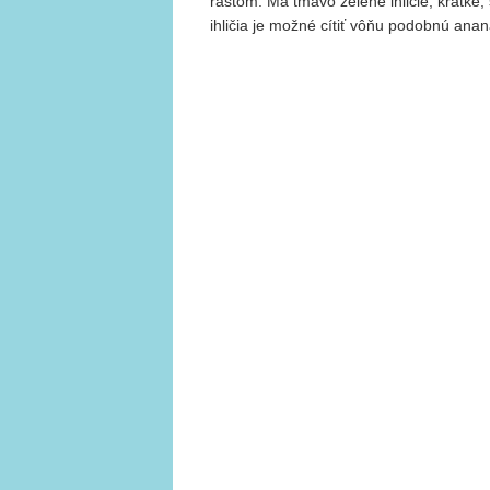
rastom. Má tmavo zelené ihličie, krátke,
ihličia je možné cítiť vôňu podobnú ana