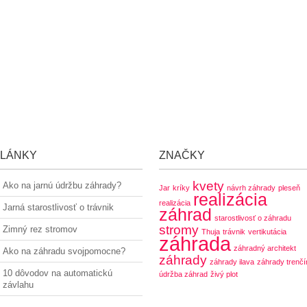
LÁNKY
ZNAČKY
kvety
Ako na jarnú údržbu záhrady?
Jar
kríky
návrh záhrady
pleseň
realizácia
realizácia
Jarná starostlivosť o trávnik
záhrad
starostlivosť o záhradu
stromy
Zimný rez stromov
Thuja
trávnik
vertikutácia
záhrada
záhradný architekt
Ako na záhradu svojpomocne?
záhrady
záhrady ilava
záhrady trenčí
10 dôvodov na automatickú
údržba záhrad
živý plot
závlahu