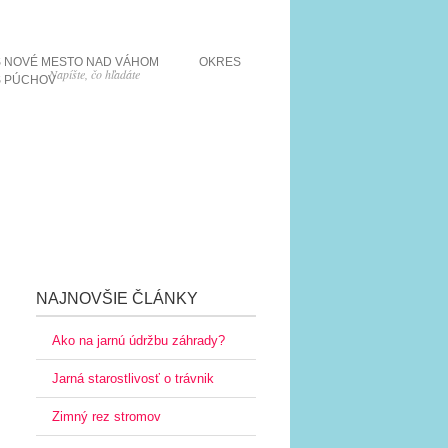
 NOVÉ MESTO NAD VÁHOM
OKRES
 PÚCHOV
NAJNOVŠIE ČLÁNKY
Ako na jarnú údržbu záhrady?
Jarná starostlivosť o trávnik
Zimný rez stromov