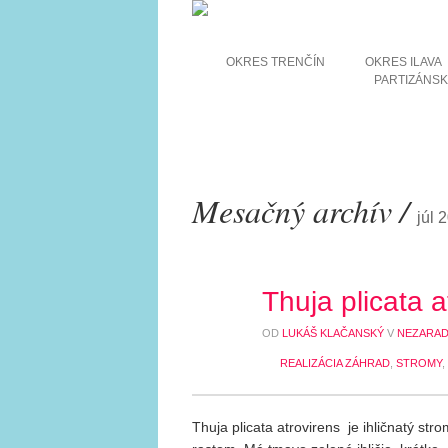
OKRES TRENČÍN
OKRES ILAVA
PARTIZÁNS
Mesačný archív /
júl 
Thuja plicata a
16
JÚL
OD
LUKÁŠ KLAČANSKÝ
V
NEZARA
REALIZÁCIA ZÁHRAD
,
STROMY
,
Thuja plicata atrovirens je ihličnatý st