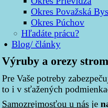
Okres Prievidza
Okres Považská Bys
Okres Púchov
Hľadáte prácu?
Blog/ články
Výruby a orezy stro
Pre Vaše potreby zabezpeč
to i v sťažených podmienka
Samozrejmosťou u nás
je
n