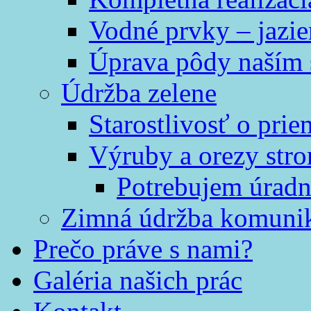
Vodné prvky – jazi
Úprava pôdy naším
Údržba zelene
Starostlivosť o prie
Výruby a orezy str
Potrebujem úradn
Zimná údržba komunik
Prečo práve s nami?
Galéria našich prác