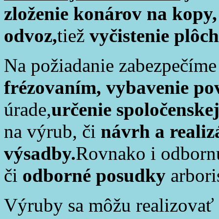
zloženie konárov na kopy,
odvoz,
tiež
vyčistenie plôch
Na požiadanie zabezpečíme
frézovaním, vybavenie po
úrade,
určenie spoločenske
na výrub, či
návrh a reali
výsadby.
Rovnako i odbornú
či
odborné posudky
arbori
Výruby sa môžu realizovať