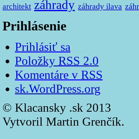
záhrady
architekt
záhrady ilava
záhr
Prihlásenie
Prihlásiť sa
Položky
RSS
2.0
Komentáre v
RSS
sk.WordPress.org
© Klacansky .sk 2013
Vytvoril Martin Grenčík.