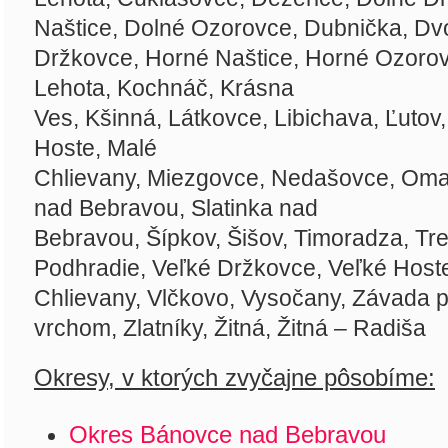
Naštice,
Dolné Ozorovce,
Dubnička,
Dv
Držkovce,
Horné Naštice,
Horné Ozoro
Lehota,
Kochnáč,
Krásna
Ves,
Kšinná,
Látkovce,
Libichava,
Ľutov
Hoste,
Malé
Chlievany,
Miezgovce,
Nedašovce,
Oma
nad Bebravou,
Slatinka nad
Bebravou,
Šípkov,
Šišov,
Timoradza,
Tr
Podhradie,
Veľké Držkovce,
Veľké Host
Chlievany,
Vlčkovo,
Vysočany,
Závada p
vrchom,
Zlatníky,
Žitná,
Žitná – Radiša
Okresy, v ktorých zvyčajne pôsobíme:
Okres Bánovce nad Bebravou