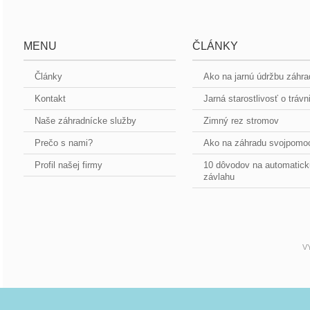
MENU
ČLÁNKY
Články
Ako na jarnú údržbu záhr
Kontakt
Jarná starostlivosť o trávn
Naše záhradnícke služby
Zimný rez stromov
Prečo s nami?
Ako na záhradu svojpomo
Profil našej firmy
10 dôvodov na automatick
závlahu
V