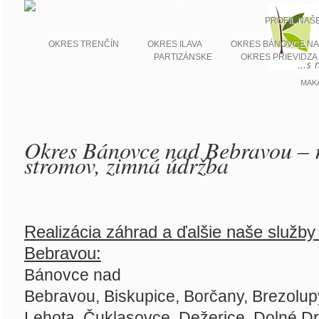
PROFIL NAŠ
OKRES TRENČÍN
OKRES ILAVA
OKRES BÁNOVCE NA
PARTIZÁNSKE
OKRES PRIEVIDZA
MAK
Okres Bánovce nad Bebravou – r
stromov, zimná údržba
Realizácia záhrad a ďalšie naše služb
Bebravou:
Bánovce nad
Bebravou,
Biskupice,
Borčany,
Brezolup
Lehota,
Čuklasovce,
Dežerice,
Dolné D