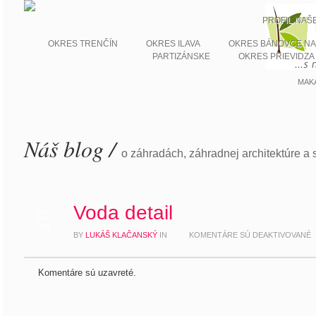
PROFIL NAŠ
OKRES TRENČÍN
OKRES ILAVA
OKRES BÁNOVCE NA
PARTIZÁNSKE
OKRES PRIEVIDZA
MAK
Náš blog /
o záhradách, záhradnej architektúre a s
Voda detail
22
JAN
BY
LUKÁŠ KLAČANSKÝ
IN
KOMENTÁRE SÚ DEAKTIVOVANÉ
Komentáre sú uzavreté.