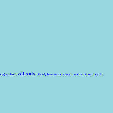
záhrady
adný architekt
záhrady ilava
záhrady trenčín
údržba záhrad
živý plot