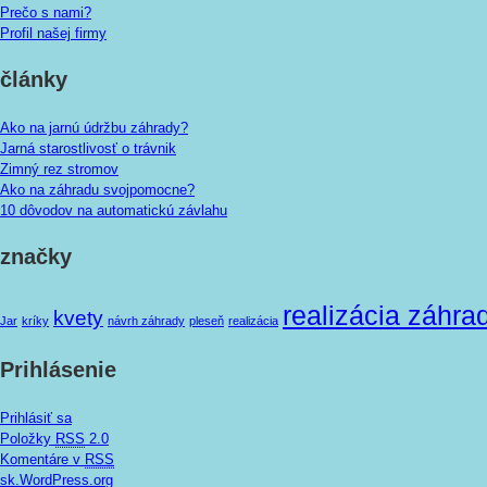
Prečo s nami?
Profil našej firmy
články
Ako na jarnú údržbu záhrady?
Jarná starostlivosť o trávnik
Zimný rez stromov
Ako na záhradu svojpomocne?
10 dôvodov na automatickú závlahu
značky
realizácia záhra
kvety
Jar
kríky
návrh záhrady
pleseň
realizácia
Prihlásenie
Prihlásiť sa
Položky
RSS
2.0
Komentáre v
RSS
sk.WordPress.org