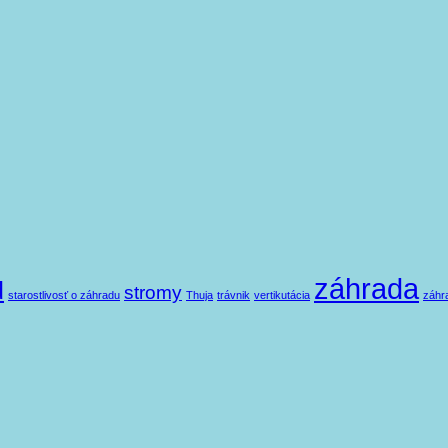
záhrada
d
stromy
starostlivosť o záhradu
Thuja
trávnik
vertikutácia
záhr