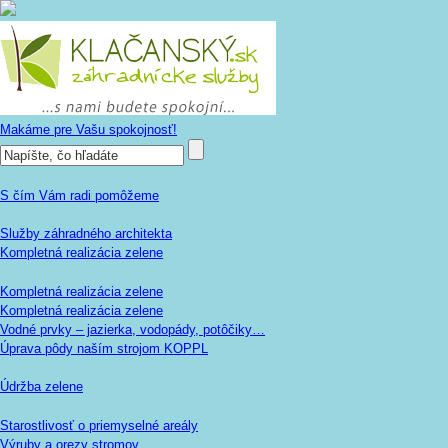
Makáme pre Vašu spokojnosť!
S čím Vám radi pomôžeme
Služby záhradného architekta
Kompletná realizácia zelene
Kompletná realizácia zelene
Kompletná realizácia zelene
Vodné prvky – jazierka, vodopády, potôčiky…
Úprava pôdy naším strojom KOPPL
Údržba zelene
Starostlivosť o priemyselné areály
Výruby a orezy stromov