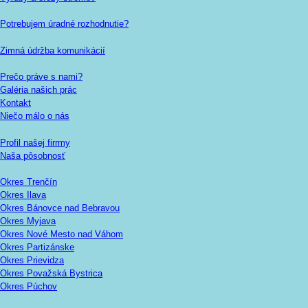
Potrebujem úradné rozhodnutie?
Zimná údržba komunikácií
Prečo práve s nami?
Galéria našich prác
Kontakt
Niečo málo o nás
Profil našej firrmy
Naša pôsobnosť
Okres Trenčín
Okres Ilava
Okres Bánovce nad Bebravou
Okres Myjava
Okres Nové Mesto nad Váhom
Okres Partizánske
Okres Prievidza
Okres Považská Bystrica
Okres Púchov