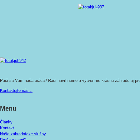
Páči sa Vám naša práca? Radi navrhneme a vytvoríme krásnu záhradu aj pr
Kontaktujte nás…
Menu
Články
Kontakt
Naše záhradnícke služby
Prečo s nami?