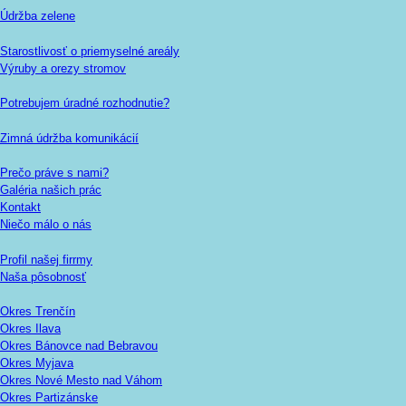
Údržba zelene
Starostlivosť o priemyselné areály
Výruby a orezy stromov
Potrebujem úradné rozhodnutie?
Zimná údržba komunikácií
Prečo práve s nami?
Galéria našich prác
Kontakt
Niečo málo o nás
Profil našej firrmy
Naša pôsobnosť
Okres Trenčín
Okres Ilava
Okres Bánovce nad Bebravou
Okres Myjava
Okres Nové Mesto nad Váhom
Okres Partizánske