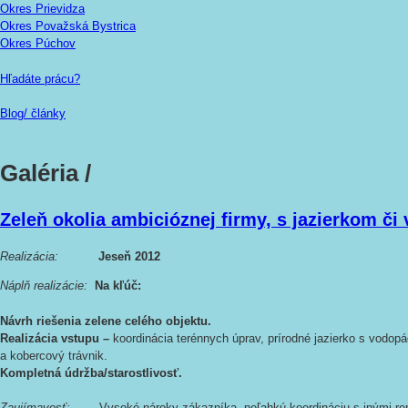
Okres Prievidza
Okres Považská Bystrica
Okres Púchov
Hľadáte prácu?
Blog/ články
Galéria /
Zeleň okolia ambicióznej firmy, s jazierkom č
Realizácia:
Jeseň
2012
Náplň realizácie:
Na kľúč:
Návrh riešenia zelene celého objektu.
Realizácia vstupu –
koordinácia terénnych úprav, prírodné jazierko s vodop
a kobercový trávnik.
Kompletná údržba/starostlivosť.
Zaujímavosť:
Vysoké nároky zákazníka, neľahkú koordináciu s inými remes