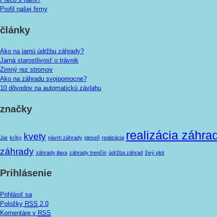
Profil našej firmy
články
Ako na jarnú údržbu záhrady?
Jarná starostlivosť o trávnik
Zimný rez stromov
Ako na záhradu svojpomocne?
10 dôvodov na automatickú závlahu
značky
realizácia záhra
kvety
Jar
kríky
návrh záhrady
pleseň
realizácia
záhrady
záhrady ilava
záhrady trenčín
údržba záhrad
živý plot
Prihlásenie
Prihlásiť sa
Položky
RSS
2.0
Komentáre v
RSS