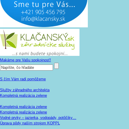
Makáme pre Vašu spokojnosť!
S čím Vám radi pomôžeme
Služby záhradného architekta
Kompletná realizácia zelene
Kompletná realizácia zelene
Kompletná realizácia zelene
Vodné prvky – jazierka, vodopády, potôčiky…
Úprava pôdy naším strojom KOPPL